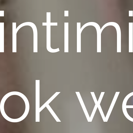
intim
ok w