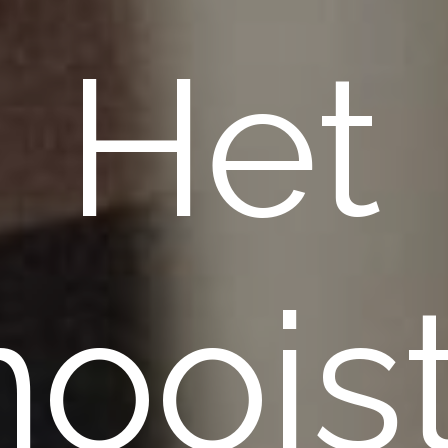
Het
oois