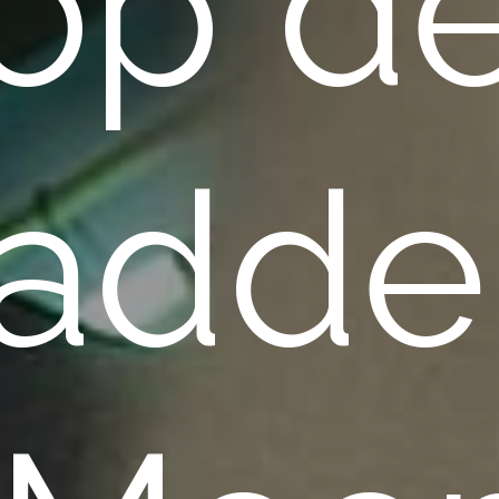
op d
ladder