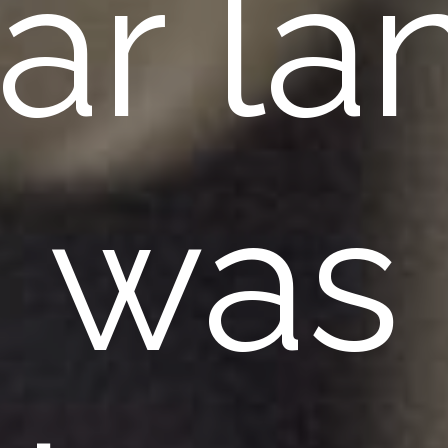
aar la
was